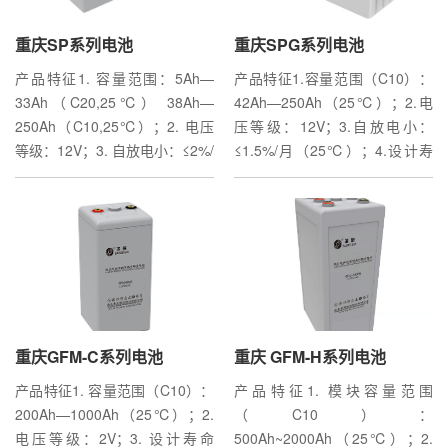
重庆SP系列电池
重庆SCIFP-i系列
重庆风冷储能集装箱
重庆SPG系列电池
重庆5G一体化电源产品系列
重庆垒放式高压户用储能系统
产品特征1. 容量范围：5Ah—
产品特征1、DC/DC 架构可靠性
产品特征安全，可靠、长寿命智
产品特征1.容量范围（C10）：
产品特征1、高效，50%负载效
产品特征高容量，单块
33Ah（C20,25℃） 38Ah—
高2、支持大功率放电3、多组并
能化BMS，外置BMU，方便维
42Ah—250Ah（25℃）；2.电
率达96%2、高防护等级，IP65
5.12kWh，最多达6块组合高功
250Ah（C10,25℃）；2. 电压
联使用，不降额4、支持铅酸混
护模块化设计，安装方便内部
压等级：12V；3.自放电小：
防护等级，自然散热3、安装简
率，6块更高30kW，满足一家全
等级：12V；3. 自放电小：≤2%/
用5、支持新旧混合6、电池组能
CAN通信主要应用领域工商业储
≤1.5%/月（25℃）；4.设计寿
易，适合壁挂，旗装等多种安装
天候备电6000+循环寿命，10年
月（25℃）4. 设计寿命长：
量密度高7、标准模块设计，易
能大型储能
命长：12年（25℃）；5.工作
方式4、环境适应性强5、智能，
无忧设备通信，实时检测，无通
35Ah及以下为5年、35Ah以上
于安装维护8、超长使用寿命9、
温度范围宽：-15℃～45℃。主
近端维护采用蓝牙通讯，手机
信可自主运行模块设计，摞放即
为10年（25℃）；5. 工作温度
充放电效率高主要应用领域有线
要应用领域数据中心IDC机房
APP监控 远端数据通过4G无线
安装，无接线磷酸铁锂，安全到
范围宽：-15℃...
通信局（站）、交换站无线通信
UPS/EPS系统高压直流系统云计
回传，配置有485接口6、智能
家，CE CB主要应用领域
局（站）、分散基站电力、军用
算中心互联网控制中...
运维，可通过终端遥控、遥调
等各类专网通信基...
7、采用IP6...
重庆GFM-C系列电池
重庆5G电池系列
重庆垒放式低压户用储能系统
重庆 GFM-H系列电池
重庆SCIFP系列
重庆机架式户用储能系统
产品特征1. 容量范围（C10）：
产品特征满足壁挂、抱杆等应用
产品特征高容量，单块
产品特征1. 模块容量范围
产品特征1、能量密度高；2、易
产品特征安全，可靠6000+循环
200Ah—1000Ah（25℃）；2.
场景，支持旗装、平装等安装方
5.12kWh，最多达6块组合兼容
（C10）：
于安装和升级；3、运行可靠性
寿命，10年无忧兼容市场上一级
电压等级：2V；3. 设计寿命
式内置智能BMS对电池进行实时
市场上的单相和三相逆变器模块
500Ah~2000Ah（25℃）；2.
高；4、通过远程控制/诊断优化
品牌逆变器模块化设计，安装方