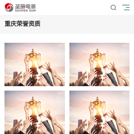
重庆荣誉资质
重庆荣誉资质
重庆荣誉资质