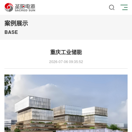
案例展示
BASE
重庆工业储能
2026-07-06 09:35:52